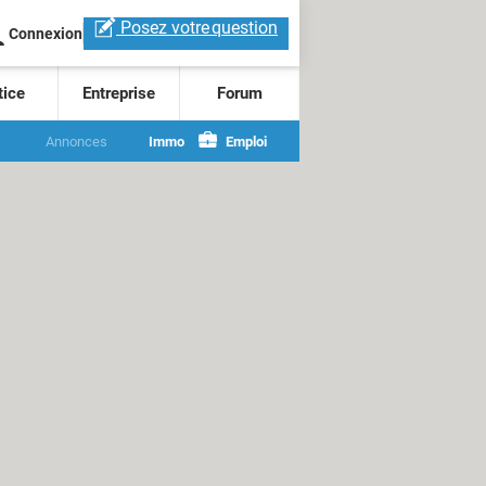
Posez votre
question
Connexion
tice
Entreprise
Forum
Annonces
Immo
Emploi