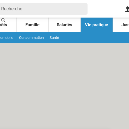
pôts
Famille
Salariés
Vie pratique
Jus
tomobile
Consommation
Santé