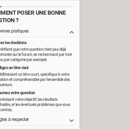
MENT POSER UNE BONNE
STION ?
onnes pratiques
tez les doublons
vérifiant que votre question n'est pas déjà
ertoriée sur le forum, en recherchant par mot
 ou par catégorie par exemple.
igez un titre clair
définissant un titre court, spécifique à votre
uation et compréhensible par l'ensemble des
isateurs.
umez votre question
récisant votre objectif, les résultats
haités, et les éventuels problèmes que vous
contrez.
gles à respecter