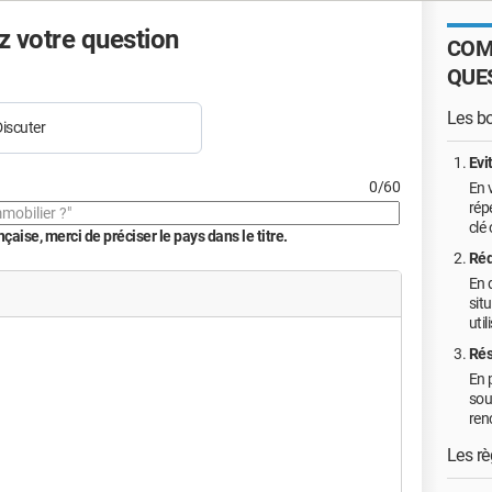
 votre question
COM
QUE
Les b
iscuter
Evi
0/60
En 
rép
clé
aise, merci de préciser le pays dans le titre.
Réd
En 
sit
util
Rés
En p
sou
ren
Les rè