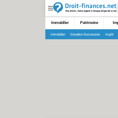
Immobilier
Patrimoine
Im
Immobilier
Donation-Succession
Impôt