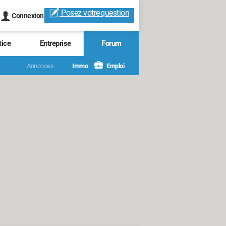
Posez votre
question
Connexion
tice
Entreprise
Forum
Annonces
Immo
Emploi