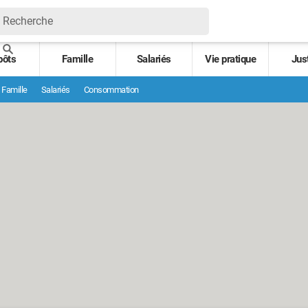
pôts
Famille
Salariés
Vie pratique
Jus
Famille
Salariés
Consommation